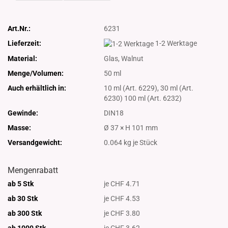
Art.Nr.:
6231
Lieferzeit:
1-2 Werktage
Material:
Glas, Walnut
Menge/Volumen:
50 ml
Auch erhältlich in:
10 ml (Art. 6229), 30 ml (Art.
6230) 100 ml (Art. 6232)
Gewinde:
DIN18
Masse:
Ø 37 × H 101 mm
Versandgewicht:
0.064
kg je Stück
Mengenrabatt
ab 5 Stk
je CHF 4.71
ab 30 Stk
je CHF 4.53
ab 300 Stk
je CHF 3.80
ab 1000
Stk
je CHF 3.62