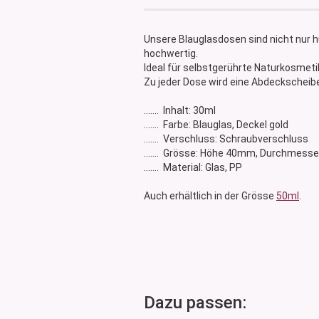
Glasdose
Vorratsglas
Unsere Blauglasdosen sind nicht nur
Dose Bambus & Walnut
hochwertig.
Dose Neville
Ideal für selbstgerührte Naturkosmetik
Zu jeder Dose wird eine Abdeckscheibe 
Dose Saba
....... Inhalt: 30ml
....... Farbe: Blauglas, Deckel gold
....... Verschluss: Schraubverschluss
....... Grösse: Höhe 40mm, Durchmes
....... Material: Glas, PP
Auch erhältlich in der Grösse
50ml
.
Dazu passen: