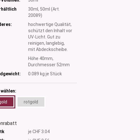
hältlich
30ml, 50ml (Art.
20089)
eres:
hochwertige Qualität,
schützt den Inhalt vor
UV-Licht. Gut zu
reinigen, langlebig,
mit Abdeckscheibe.
:
Höhe 40mm,
Durchmesser 52mm
dgewicht:
0.089
kg je Stück
 wählen:
gold
rotgold
nrabatt
Stk
je CHF 3.04