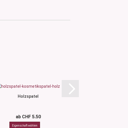
Holzspatel
Silikon Schalen - fal
platzsparen
ab CHF 5.50
CHF 9.0