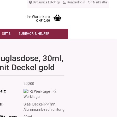
Dynamica EU-Shop
Kundenlogin
Merkzettel
Ihr Warenkorb
CHF 0.00
SETS
ZUBEHÖR & HELFER
auglasdose, 30ml,
mit Deckel gold
:
20088
eit:
1-2
Werktage
l:
Glas, Deckel PP mit
Aluminiumbeschichtung
/Volumen:
30ml