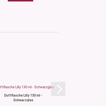
Duftflasche Lilly 130 ml -
Schwarzglasdose, 30m
Schwarzglas
schwarz.