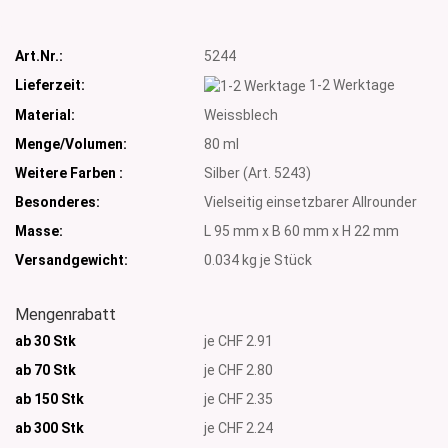
Art.Nr.:
5244
Lieferzeit:
1-2 Werktage
Material:
Weissblech
Menge/Volumen:
80 ml
Weitere Farben :
Silber (Art. 5243)
Besonderes:
Vielseitig einsetzbarer Allrounder
Masse:
L 95 mm x B 60 mm x H 22 mm
Versandgewicht:
0.034
kg je Stück
Mengenrabatt
ab 30 Stk
je CHF 2.91
ab 70 Stk
je CHF 2.80
ab 150 Stk
je CHF 2.35
ab 300
Stk
je CHF 2.24