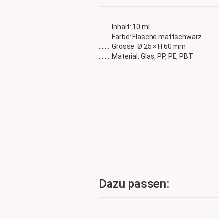
Glasdose
Vorratsglas
....... Inhalt: 10 ml
Dose Bambus & Walnut
....... Farbe: Flasche mattschwarz
Dose Neville
....... Grösse: Ø 25 × H 60 mm
....... Material: Glas, PP, PE, PBT
Dose Saba
Dazu passen: