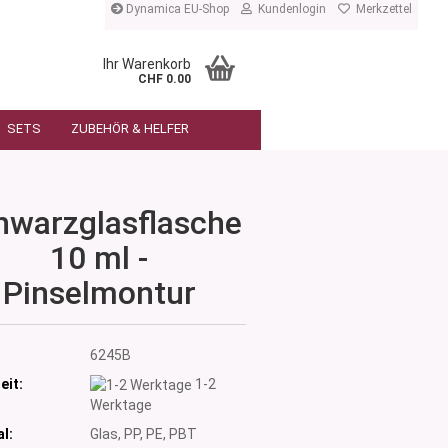
Dynamica EU-Shop
Kundenlogin
Merkzettel
Ihr Warenkorb
CHF 0.00
SETS
ZUBEHÖR & HELFER
hwarzglasflasche
10 ml -
Pinselmontur
:
6245B
eit:
1-2
Werktage
l:
Glas, PP, PE, PBT