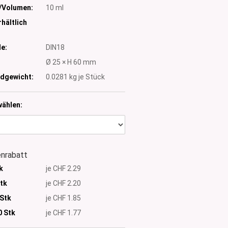
/Volumen:
10 ml
hältlich
e:
DIN18
:
Ø 25 × H 60 mm
dgewicht:
0.0281
kg je Stück
wählen:
nrabatt
k
je CHF 2.29
Stk
je CHF 2.20
 Stk
je CHF 1.85
0
Stk
je CHF 1.77