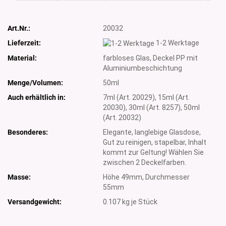
Art.Nr.:
20032
Lieferzeit:
1-2 Werktage
Material:
farbloses Glas, Deckel PP mit
Aluminiumbeschichtung
Menge/Volumen:
50ml
Auch erhältlich in:
7ml (Art. 20029), 15ml (Art.
20030), 30ml (Art. 8257), 50ml
(Art. 20032)
Besonderes:
Elegante, langlebige Glasdose,
Gut zu reinigen, stapelbar, Inhalt
kommt zur Geltung! Wählen Sie
zwischen 2 Deckelfarben.
Masse:
Höhe 49mm, Durchmesser
55mm
Versandgewicht:
0.107
kg je Stück