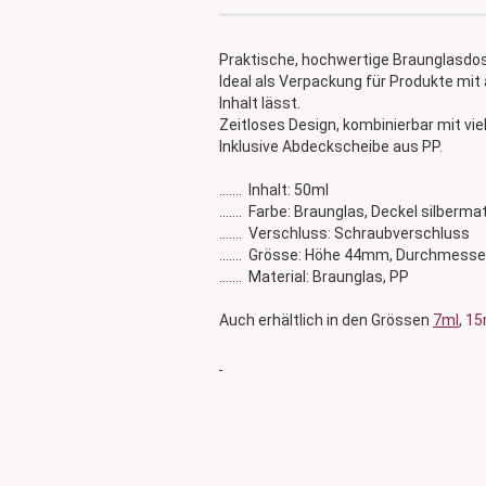
Glasdose
Vorratsglas
Praktische, hochwertige Braunglasdo
Dose Bambus & Walnut
Ideal als Verpackung für Produkte mit
Dose Neville
Inhalt lässt.
Zeitloses Design, kombinierbar mit vi
Dose Saba
Inklusive Abdeckscheibe aus PP.
....... Inhalt: 50ml
....... Farbe: Braunglas, Deckel silberma
....... Verschluss: Schraubverschluss
....... Grösse: Höhe 44mm, Durchmes
....... Material: Braunglas, PP
Auch erhältlich in den Grössen
7ml
,
15