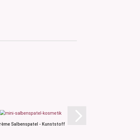
rème Salbenspatel - Kunststoff
Feinwaage 5