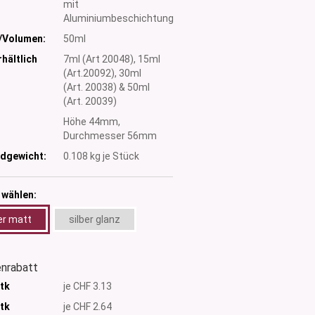
mit
Aluminiumbeschichtung
/Volumen:
50ml
hältlich
7ml (Art 20048), 15ml
(Art.20092), 30ml
(Art. 20038) & 50ml
(Art. 20039)
:
Höhe 44mm,
Durchmesser 56mm
dgewicht:
0.108
kg je Stück
 wählen:
er matt
silber glanz
nrabatt
Stk
je CHF 3.13
Stk
je CHF 2.64