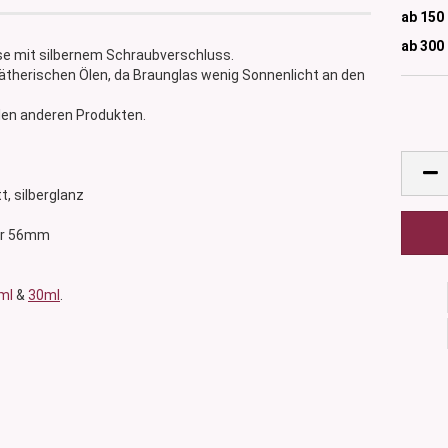
ab 150
ab 300
se mit silbernem Schraubverschluss.
 ätherischen Ölen, da Braunglas wenig Sonnenlicht an den
elen anderen Produkten.
tt, silberglanz
ser 56mm
ml
&
30ml
.