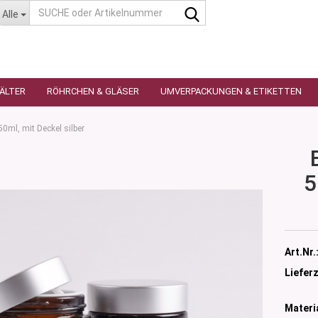
SUCHE
Alle
oder
Artikelnummer
HÄLTER
RÖHRCHEN & GLÄSER
UMVERPACKUNGEN & ETIKETTEN
0ml, mit Deckel silber
5
as
utique
n
glas
 Ceres
ttiert
Art.Nr.
tiert -
ulter
sen
Lieferz
as
öpfchen
n Glas
s
Materia
 Kleindosen
n Kunststoff