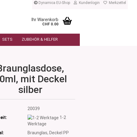
Dynamica EU-Shop
Kundenlogin
Merkzettel
Ihr Warenkorb
CHF 0.00
SETS
ZUBEHÖR & HELFER
Braunglasdose,
0ml, mit Deckel
silber
:
20039
eit:
1-2
Werktage
l:
Braunglas, Deckel PP