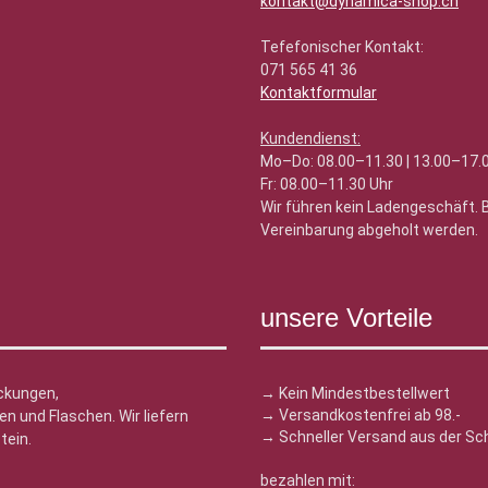
kontakt@dynamica-shop.ch
Tefefonischer Kontakt:
071 565 41 36
Kontaktformular
Kundendienst:
Mo–Do: 08.00–11.30 | 13.00–17.
Fr: 08.00–11.30 Uhr
Wir führen kein Ladengeschäft.
Vereinbarung abgeholt werden.
unsere Vorteile
ckungen,
→ Kein Mindestbestellwert
→ Versandkostenfrei ab 98.-
n und Flaschen. Wir liefern
→ Schneller Versand aus der Sc
tein.
bezahlen mit: