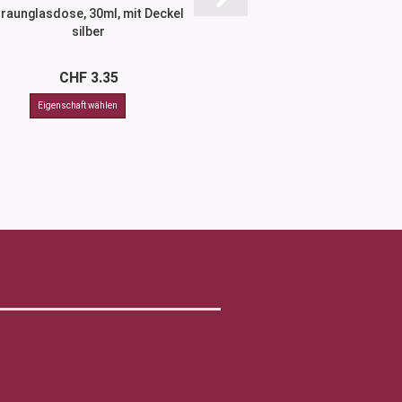
raunglasdose, 30ml, mit Deckel
Eco Hülse 5 ml 
silber
CHF 3.35
CHF 2.6