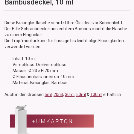
Bambusdeckel, 10 ml
Diese Braunglasflasche schützt Ihre Öle ideal vor Sonnenlicht.
Der Edle Schraubdeckel aus echtem Bambus macht die Flasche
zu einem Hingucker.
Die Tropfmontur kann für flüssige bis leicht ölige Flüssigkeiten
verwendet werden.
....... Inhalt: 10 ml
....... Verschluss: Drehverschluss
....... Masse: Ø 23 × H 70 mm
....... Ø Flaschenhals innen ca. 10 mm
....... Material: Braunglas, Bambus
Auch in den Grössen
5ml
,
20ml
,
30ml
,
50ml
&
100ml
erhältlich.