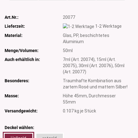
Art.Nr.:
20077
Lieferzeit:
1-2 Werktage
Material:
Glas, PP, beschichtetes
Aluminium
Menge/Volumen:
50ml
Auch erhältlich in:
7ml (Art. 20074), 15ml (Art.
20075), 30ml (Art. 20076), 50ml
(Art. 20077)
Besonderes:
Traumhafte Kombination aus
zartem Rosé und mattem Silber!
Masse:
Höhe 45mm, Durchmesser
55mm
Versandgewicht:
0.107
kg je Stück
Deckel wählen: