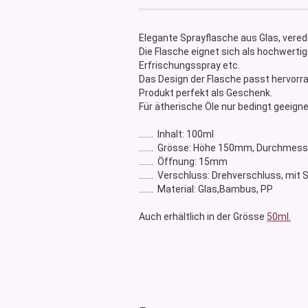
Glasdose
Vorratsglas
Elegante Sprayflasche aus Glas, vere
Dose Bambus & Walnut
Die Flasche eignet sich als hochwerti
Dose Neville
Erfrischungsspray etc.
Das Design der Flasche passt hervorra
Dose Saba
Produkt perfekt als Geschenk.
Für ätherische Öle nur bedingt geeigne
....... Inhalt: 100ml
....... Grösse: Höhe 150mm, Durchme
​....... Öffnung: 15mm
....... Verschluss: Drehverschluss, mit
....... Material: Glas,Bambus, PP
Auch erhältlich in der Grösse
50ml.