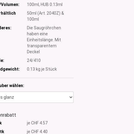
/Volumen:
100ml, HUB 0.13ml
hältlich
50ml (Art. 2040Z) &
100ml
eres:
Die Saugröhrchen
haben eine
Einheitslänge. Mit
transparentem
Deckel
e:
24/410
dgewicht:
0.13
kg je Stück
uber wählen:
nrabatt
k
je CHF 4.57
Stk
je CHF 4.40