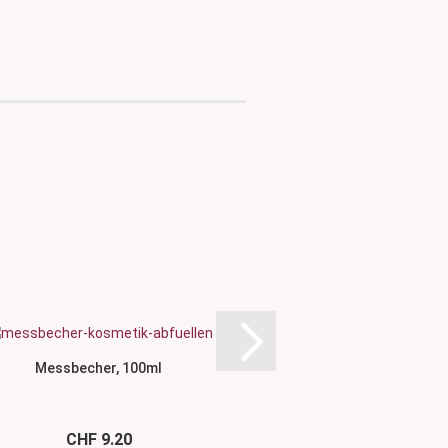
Messbecher, 100ml
Glastrichter schmaler
CHF 9.20
CHF 17.