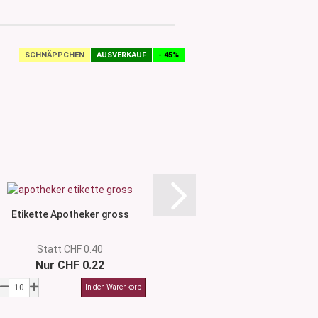
SCHNÄPPCHEN
AUSVERKAUF
- 45%
Etikette Apotheker gross
Etikette Apothe
Statt CHF 0.40
Nur CHF 0.22
CHF 0.4