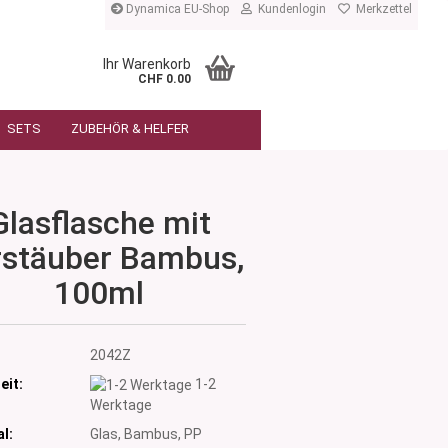
Dynamica EU-Shop
Kundenlogin
Merkzettel
Ihr Warenkorb
CHF 0.00
SETS
ZUBEHÖR & HELFER
Glasflasche mit
rstäuber Bambus,
100ml
:
2042Z
eit:
1-2
Werktage
l:
Glas, Bambus, PP