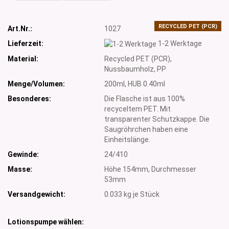
RECYCLED PET (PCR)
Art.Nr.:
1027
Lieferzeit:
1-2 Werktage
Material:
Recycled PET (PCR),
Nussbaumholz, PP
Menge/Volumen:
200ml, HUB 0.40ml
Besonderes:
Die Flasche ist aus 100%
recyceltem PET. Mit
transparenter Schutzkappe. Die
Saugröhrchen haben eine
Einheitslänge.
Gewinde:
24/410
Masse:
Höhe 154mm, Durchmesser
53mm
Versandgewicht:
0.033
kg je Stück
Lotionspumpe wählen: