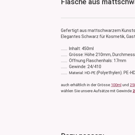
Flasche aus 
Glasdose
Vorratsglas
Dose Bambus & Walnut
Dose Neville
Gefertigt aus mattschwarzem Kunsts
Dose Saba
Elegantes Schwarz für Kosmetik, Gast
Inhalt: 450ml
.......
Grösse: Höhe 210mm, Durchmes
.......
Öffnung Flaschenhals: 17mm
.......
....... Gewinde: 24/410
Polyethylen). PE-HD 
....... Material: HD-PE (
auch erhältlich in der Grösse
100ml
und
25
wählen Sie unsere Aufsätze mit Gewinde
2