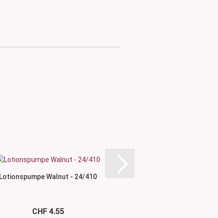
Lotionspumpe Walnut - 24/410
Minitrigger-Pump
CHF 4.55
CHF 1.7