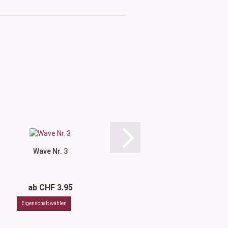
Wave Nr. 3
Etikette Weiss/Brau
mm
ab CHF 3.95
CHF 0.5