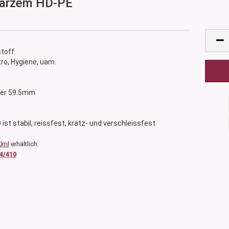
mattschwarzem HD-PE
toff.
ro, Hygiene, uam.
ser 59.5mm
ist stabil, reissfest, kratz- und verschleissfest.
0ml
erhältlich.
4/410