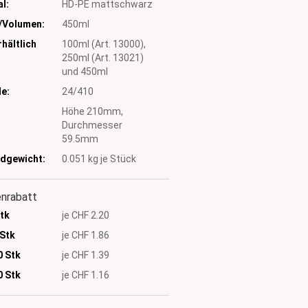
l:
HD-PE mattschwarz
/Volumen:
450ml
hältlich
100ml (Art. 13000),
250ml (Art. 13021)
und 450ml
e:
24/410
:
Höhe 210mm,
Durchmesser
59.5mm
dgewicht:
0.051
kg je Stück
nrabatt
Stk
je CHF 2.20
 Stk
je CHF 1.86
0 Stk
je CHF 1.39
0
Stk
je CHF 1.16