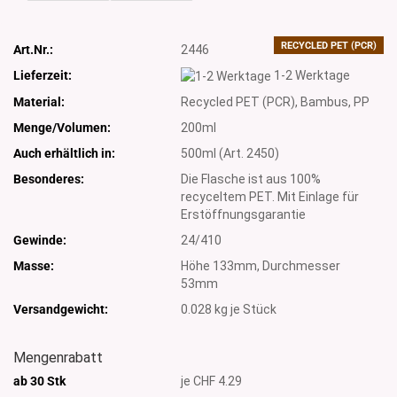
RECYCLED PET (PCR)
Art.Nr.:
2446
Lieferzeit:
1-2 Werktage
Material:
Recycled PET (PCR), Bambus, PP
Menge/Volumen:
200ml
Auch erhältlich in:
500ml (Art. 2450)
Besonderes:
Die Flasche ist aus 100%
recyceltem PET. Mit Einlage für
Erstöffnungsgarantie
Gewinde:
24/410
Masse:
Höhe 133mm, Durchmesser
53mm
Versandgewicht:
0.028
kg je Stück
Mengenrabatt
ab 30 Stk
je CHF 4.29