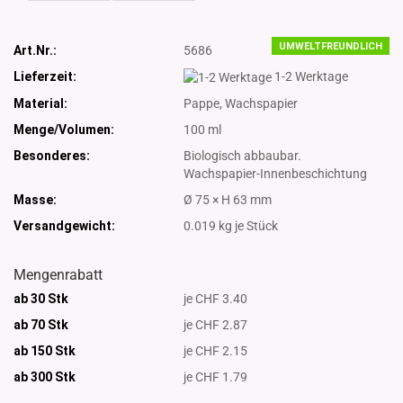
UMWELTFREUNDLICH
Art.Nr.:
5686
Lieferzeit:
1-2 Werktage
Material:
Pappe, Wachspapier
Menge/Volumen:
100 ml
Besonderes:
Biologisch abbaubar.
Wachspapier-Innenbeschichtung
Masse:
Ø 75 × H 63 mm
Versandgewicht:
0.019
kg je Stück
Mengenrabatt
ab 30 Stk
je CHF 3.40
ab 70 Stk
je CHF 2.87
ab 150 Stk
je CHF 2.15
ab 300
Stk
je CHF 1.79