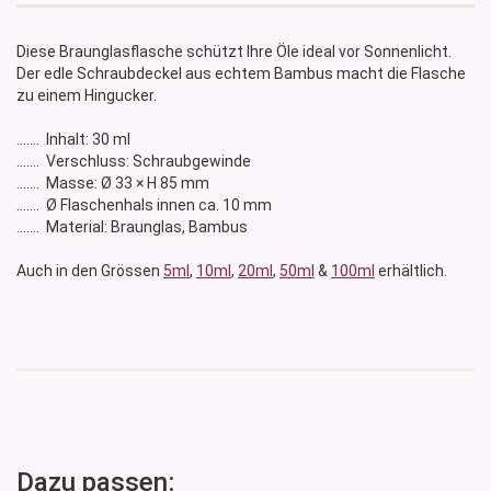
Diese Braunglasflasche schützt Ihre Öle ideal vor Sonnenlicht.
Der edle Schraubdeckel aus echtem Bambus macht die Flasche
zu einem Hingucker.
....... Inhalt: 30 ml
....... Verschluss: Schraubgewinde
....... Masse: Ø 33 × H 85 mm
....... Ø Flaschenhals innen ca. 10 mm
....... Material: Braunglas, Bambus
Auch in den Grössen
5ml
,
10ml
,
20ml
,
50ml
&
100ml
erhältlich.
Dazu passen: