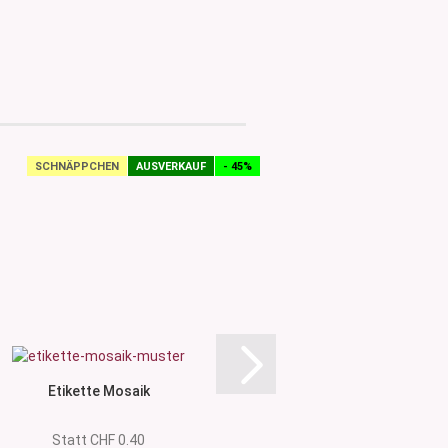
SCHNÄPPCHEN
AUSVERKAUF
- 45%
SCHNÄPPCHEN
Etikette Mosaik
Etikette Tro
Statt CHF 0.40
Statt CHF 