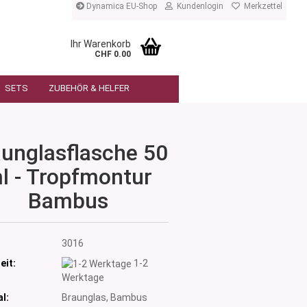
Dynamica EU-Shop
Kundenlogin
Merkzettel
Ihr Warenkorb
CHF 0.00
SETS
ZUBEHÖR & HELFER
unglasflasche 50
l - Tropfmontur
Bambus
:
3016
eit:
1-2
Werktage
l:
Braunglas, Bambus