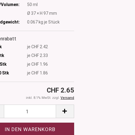
/Volumen:
50 ml
:
Ø 37 × H 97 mm
dgewicht:
0.067
kg je Stück
nrabatt
k
je CHF 2.42
Stk
je CHF 2.33
 Stk
je CHF 1.96
0
Stk
je CHF 1.86
CHF 2.65
inkl. 8.1% MwSt. zzgl.
Versand