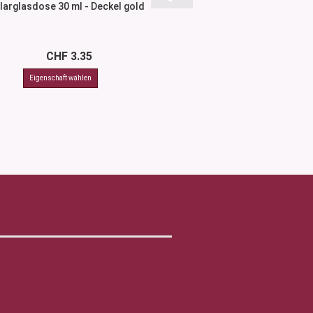
larglasdose 30 ml - Deckel gold
Klarglasdose 50 ml 
CHF 3.35
CHF 3.4