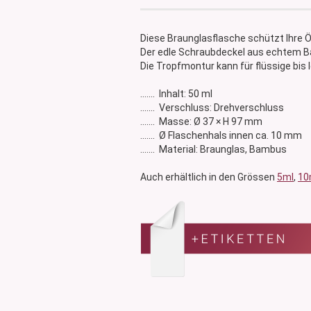
Glasdose
Vorratsglas
Diese Braunglasflasche schützt Ihre Öl
Dose Bambus & Walnut
Der edle Schraubdeckel aus echtem B
Dose Neville
Die Tropfmontur kann für flüssige bis 
Dose Saba
....... Inhalt: 50 ml
....... Verschluss: Drehverschluss
....... Masse: Ø 37 × H 97 mm
....... Ø Flaschenhals innen ca. 10 mm
....... Material: Braunglas, Bambus
Auch erhältlich in den Grössen
5ml
,
10