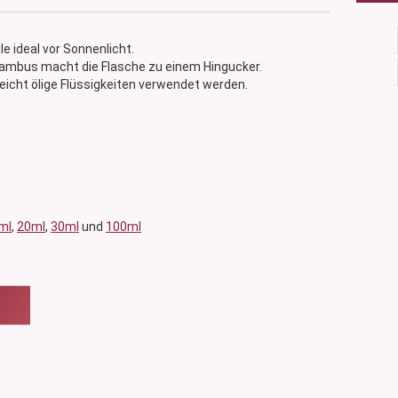
e ideal vor Sonnenlicht.
ambus macht die Flasche zu einem Hingucker.
leicht ölige Flüssigkeiten verwendet werden.
ml
,
20ml
,
30ml
und
100ml