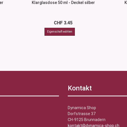
er
Klarglasdose 50 ml - Deckel silber
K
CHF 3.45
Kontakt
Dynamica Shop
Dorfstrasse 37
CH-9125 Brunnadern
kontakt@dynamica-shop.ch