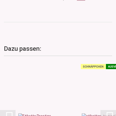
Dazu passen:
SCHNÄPPCHEN
AUSV