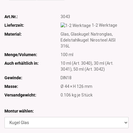
Art.Nr.:
3043
Lieferzeit:
1-2 Werktage
Material:
Glas, Glaskugel: Natronglas,
Edelstahlkugel: Nirosteel AISI
316L
Menge/Volumen:
100 ml
Auch erhältlich in:
10 ml (Art. 3040), 30 ml (Art.
3041), 50 ml (Art. 3042)
Gewinde:
DIN18
Masse:
Ø 44 × H 126 mm
Versandgewicht:
0.106
kg je Stück
Montur wählen: