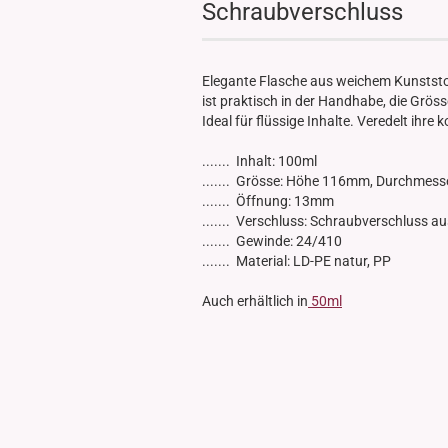
Schraubverschluss
Glasdose
Vorratsglas
Dose Bambus & Walnut
Elegante Flasche aus weichem Kunststof
Dose Neville
ist praktisch in der Handhabe, die Grös
Dose Saba
Ideal für flüssige Inhalte. Veredelt ihr
....... Inhalt: 100ml
....... Grösse: Höhe 116mm, Durchmes
....... Öffnung: 13mm
....... Verschluss: Schraubverschluss a
....... Gewinde: 24/410
....... Material: LD-PE natur, PP
Auch erhältlich in
50ml