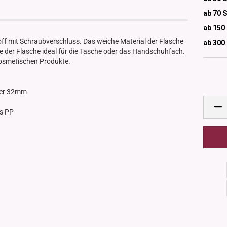
ab 70 
ab 150
f mit Schraubverschluss. Das weiche Material der Flasche
ab 300
se der Flasche ideal für die Tasche oder das Handschuhfach.
e kosmetischen Produkte.
ser 32mm
us PP