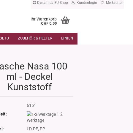
Dynamica EU-Shop
Kundenlogin
Merkzettel
Ihr Warenkorb
CHF 0.00
SETS
ZUBEHÖR & HELFER
LINIEN
lasche Nasa 100
ml - Deckel
Kunststoff
:
6151
eit:
1-2
Werktage
l:
LD-PE, PP