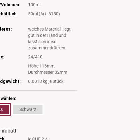
/Volumen:
100ml
hältlich
50ml (Art. 6150)
eres:
weiches Material, liegt
gut in der Hand und
lässt sich ideal
zusammendrücken.
e:
24/410
:
Höhe 116mm,
Durchmesser 32mm
dgewicht:
0.0018
kg je Stück
 wählen:
ss
Schwarz
nrabatt
Stk
je CHF 2.41