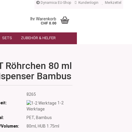
Dynamica EU-Shop
Kundenlogin
Merkzettel
Ihr Warenkorb
CHF 0.00
SETS
ZUBEHÖR & HELFER
T Röhrchen 80 ml
Dispenser Bambus
:
8265
eit:
1-2
Werktage
l:
PET, Bambus
/Volumen:
80ml, HUB 1.75ml