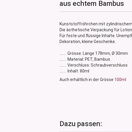
aus echtem Bambus
Glasdose
Vorratsglas
Dose Bambus & Walnut
Kunststoffröhrchen mit zylindrischem
Dose Neville
Die ästhetische Verpackung für Lotio
Dose Saba
Für feste und flüssige Inhalte. Unempf
Dekoration, kleine Geschenke.
....... Grösse: Länge 178mm, Ø 30mm
....... Material: PET, Bambus
....... Verschluss: Schraubverschluss
....... Inhalt: 80ml
Auch erhältlich in der Grösse
100ml
Dazu passen: