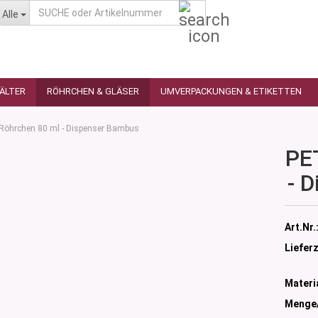
SUCHE
Alle
oder
Artikelnummer
HÄLTER
RÖHRCHEN & GLÄSER
UMVERPACKUNGEN & ETIKETTEN
Röhrchen 80 ml - Dispenser Bambus
PE
- 
as
utique
n
glas
Art.Nr.
 Ceres
ttiert
Lieferz
tiert -
ulter
sen
Materia
as
öpfchen
n Glas
Menge
s
 Kleindosen
n Kunststoff