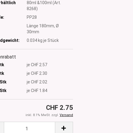
hältlich
80ml &100ml (Art.
8268)
e:
PP28
:
Länge 180mm, Ø
30mm
dgewicht:
0.034
kg je Stück
nrabatt
Stk
je CHF 2.57
Stk
je CHF 2.30
 Stk
je CHF 2.02
Stk
je CHF 1.84
CHF 2.75
inkl. 8.1% MwSt. zzgl.
Versand