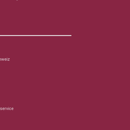
hweiz
service