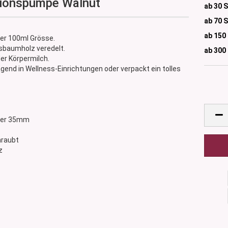
tionspumpe Walnut
ab 30 
ab 70 
ab 150
her 100ml Grösse.
sbaumholz veredelt.
ab 300
er Körpermilch.
gend in Wellness-Einrichtungen oder verpackt ein tolles
sser 35mm
hraubt
z