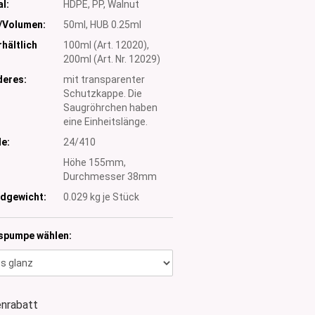
l:
HDPE, PP, Walnut
/Volumen:
50ml, HUB 0.25ml
hältlich
100ml (Art. 12020),
200ml (Art. Nr. 12029)
eres:
mit transparenter
Schutzkappe. Die
Saugröhrchen haben
eine Einheitslänge.
e:
24/410
:
Höhe 155mm,
Durchmesser 38mm
dgewicht:
0.029
kg je Stück
spumpe wählen:
nrabatt