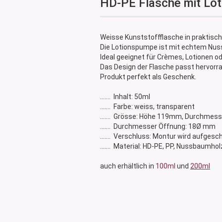
HD-PE Flasche mit Lo
Glasdose
Vorratsglas
Dose Bambus & Walnut
Weisse Kunststoffflasche in praktisc
Dose Neville
Die Lotionspumpe ist mit echtem Nus
Ideal geeignet für Crèmes, Lotionen od
Dose Saba
Das Design der Flasche passt hervorra
Produkt perfekt als Geschenk.
....... Inhalt: 50ml
....... Farbe: weiss, transparent
....... Grösse: Höhe 119mm, Durchme
....... Durchmesser Öffnung: 18Ø mm
....... Verschluss: Montur wird aufgesc
....... Material: HD-PE, PP, Nussbaumhol
auch erhältlich in
100ml
und
200ml