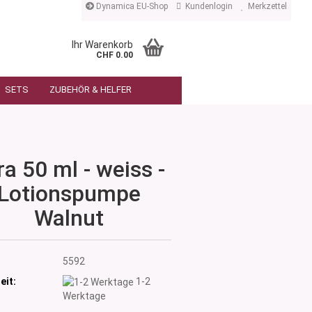
Dynamica EU-Shop
Kundenlogin
Merkzettel
Ihr Warenkorb
CHF 0.00
SETS
ZUBEHÖR & HELFER
ra 50 ml - weiss -
Lotionspumpe
Walnut
:
5592
eit:
1-2
Werktage