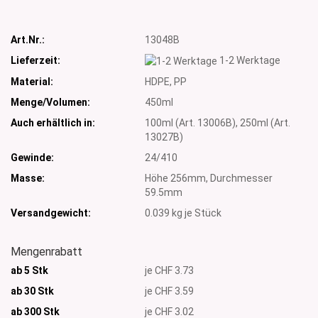
Art.Nr.:
13048B
Lieferzeit:
1-2 Werktage
Material:
HDPE, PP
Menge/Volumen:
450ml
Auch erhältlich in:
100ml (Art. 13006B), 250ml (Art.
13027B)
Gewinde:
24/410
Masse:
Höhe 256mm, Durchmesser
59.5mm
Versandgewicht:
0.039
kg je Stück
Mengenrabatt
ab 5 Stk
je CHF 3.73
ab 30 Stk
je CHF 3.59
ab 300 Stk
je CHF 3.02