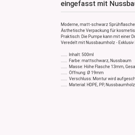
eingefasst mit Nussb
Glasdose
Vorratsglas
Dose Bambus & Walnut
Moderne, matt-schwarz Sprühflasche
Dose Neville
Ästhetische Verpackung für kosmetisc
Dose Saba
Praktisch: Die Pumpe kann mit einer 
Veredelt mit Nussbaumholz - Exklusiv 
....... Inhalt: 500ml
....... Farbe: mattschwarz, Nussbaum
....... Masse: Höhe Flasche 13mm, 
....... Öffnung: Ø 19mm
....... Verschluss: Montur wird aufgesc
....... Material: HDPE, PP, Nussbaumholz