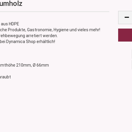
aumholz
 aus HDPE
he Produkte, Gastronomie, Hygiene und vieles mehr!
Drehbewegung arretiert werden.
bei Dynamica Shop erhältlich!
Gesamthöhe 210mm, Ø 66mm
hraubt