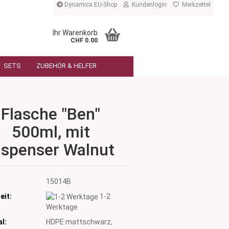
Dynamica EU-Shop
Kundenlogin
Merkzettel
Ihr Warenkorb
CHF 0.00
SETS
ZUBEHÖR & HELFER
Flasche "Ben"
500ml, mit
ispenser Walnut
:
15014B
eit:
1-2
Werktage
l:
HDPE mattschwarz,