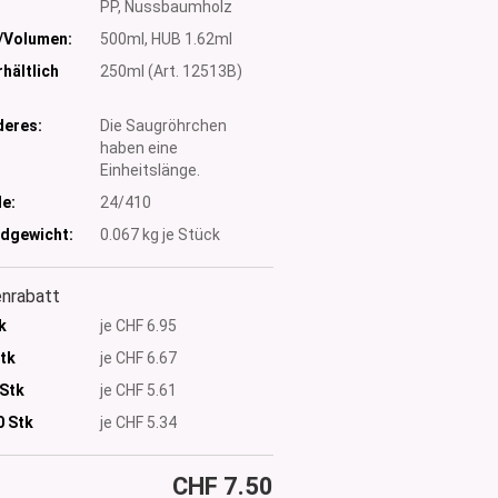
PP, Nussbaumholz
/Volumen:
500ml, HUB 1.62ml
hältlich
250ml (Art. 12513B)
eres:
Die Saugröhrchen
haben eine
Einheitslänge.
e:
24/410
dgewicht:
0.067
kg je Stück
nrabatt
k
je CHF 6.95
Stk
je CHF 6.67
 Stk
je CHF 5.61
0
Stk
je CHF 5.34
CHF 7.50