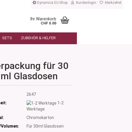
Dynamica EU-Shop
Kundenlogin
Merkzettel
Ihr Warenkorb
CHF 0.00
SETS
ZUBEHÖR & HELFER
rpackung für 30
ml Glasdosen
:
2647
eit:
1-2
Werktage
l:
Chromokarton
/Volumen:
Für 30ml Glasdosen