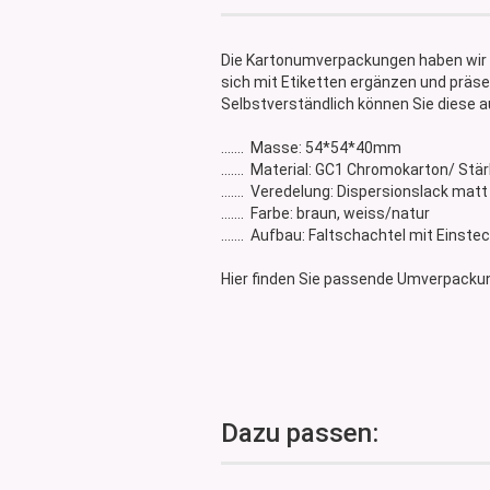
Glasdose
Vorratsglas
Die Kartonumverpackungen haben wir 
Dose Bambus & Walnut
sich mit Etiketten ergänzen und präse
Dose Neville
Selbstverständlich können Sie diese a
Dose Saba
....... Masse: 54*54*40mm
....... Material: GC1 Chromokarton/ S
....... Veredelung: Dispersionslack matt
....... Farbe: braun, weiss/natur
....... Aufbau: Faltschachtel mit Einste
Hier finden Sie passende Umverpacku
Dazu passen: