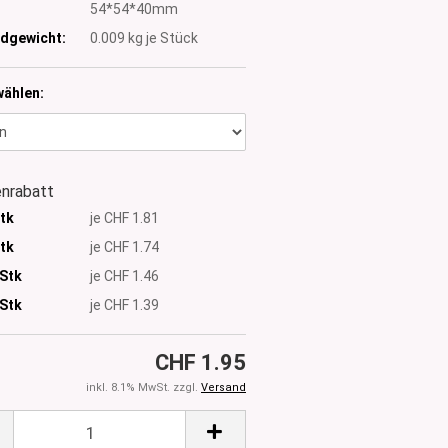
:
54*54*40mm
dgewicht:
0.009
kg je Stück
wählen:
nrabatt
Stk
je CHF 1.81
Stk
je CHF 1.74
 Stk
je CHF 1.46
Stk
je CHF 1.39
CHF 1.95
inkl. 8.1% MwSt. zzgl.
Versand