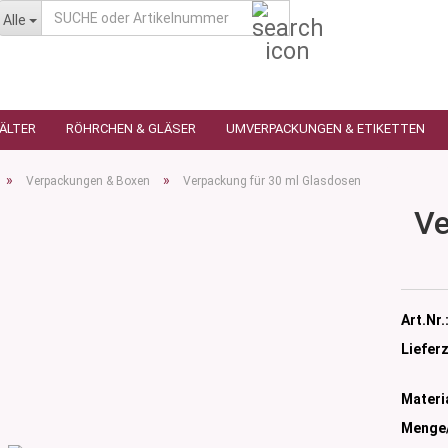
SUCHE
Alle
oder
Artikelnummer
HÄLTER
RÖHRCHEN & GLÄSER
UMVERPACKUNGEN & ETIKETTEN
»
»
Verpackungen & Boxen
Verpackung für 30 ml Glasdosen
Ve
as
utique
n
glas
Art.Nr.
 Ceres
ttiert
Lieferz
tiert -
ulter
sen
Materia
as
öpfchen
n Glas
Menge
s
 Kleindosen
n Kunststoff