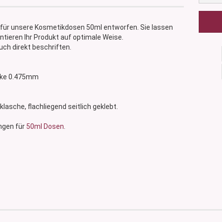
für unsere Kosmetikdosen 50ml entworfen. Sie lassen
ntieren Ihr Produkt auf optimale Weise.
uch direkt beschriften.
tärke 0.475mm
cklasche, flachliegend seitlich geklebt.
ngen für
50ml Dosen
.