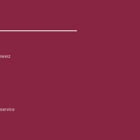
hweiz
service