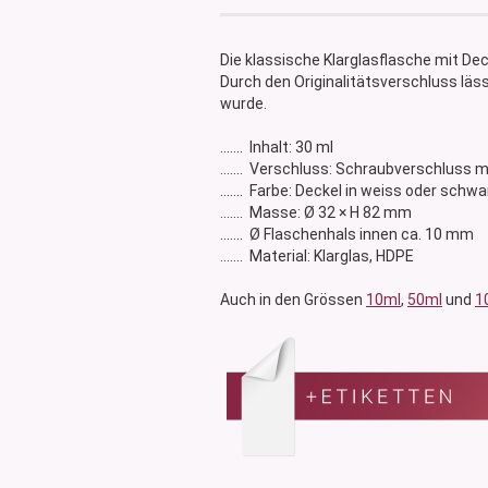
Glasdose
Vorratsglas
Die klassische Klarglasflasche mit Dec
Dose Bambus & Walnut
Durch den Originalitätsverschluss läs
Dose Neville
wurde.
Dose Saba
....... Inhalt: 30 ml
....... Verschluss: Schraubverschluss 
....... Farbe: Deckel in weiss oder schwa
....... Masse: Ø 32 × H 82 mm
....... Ø Flaschenhals innen ca. 10 mm
....... Material: Klarglas, HDPE
Auch in den Grössen
10ml
,
50ml
und
1