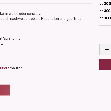
ab 30 
ab 300
kel in weiss oder schwarz.
ab 100
st sich nachweisen, ob die Flasche bereits geöffnet
mit Sprengring
rz
00ml
erhältlich.