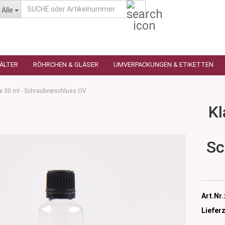
SUCHE
Alle
oder
Artikelnummer
HÄLTER
RÖHRCHEN & GLÄSER
UMVERPACKUNGEN & ETIKETTEN
he 30 ml - Schraubverschluss OV
Kl
as
utique
n
Sc
glas
 Ceres
ttiert
tiert -
ulter
sen
Art.Nr.
as
öpfchen
Lieferz
n Glas
s
 Kleindosen
n Kunststoff