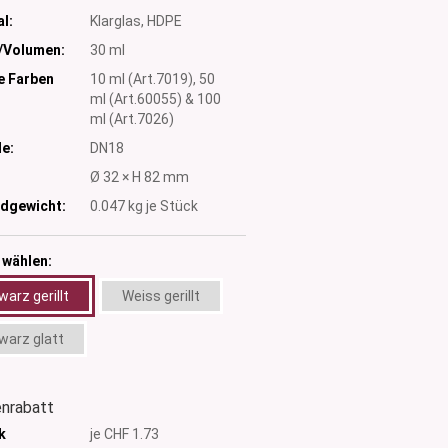
l:
Klarglas, HDPE
/Volumen:
30 ml
e Farben
10 ml (Art.7019), 50
ml (Art.60055) & 100
ml (Art.7026)
e:
DN18
:
Ø 32 × H 82 mm
dgewicht:
0.047
kg je Stück
 wählen:
arz gerillt
Weiss gerillt
warz glatt
nrabatt
k
je CHF 1.73