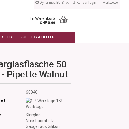
Dynamica EU-Shop
Kundenlogin
Merkzettel
Ihr Warenkorb
CHF 0.00
SETS
ZUBEHÖR & HELFER
arglasflasche 50
 - Pipette Walnut
:
60046
eit:
1-2
Werktage
l:
Klarglas,
Nussbaumholz,
Sauger aus Silikon