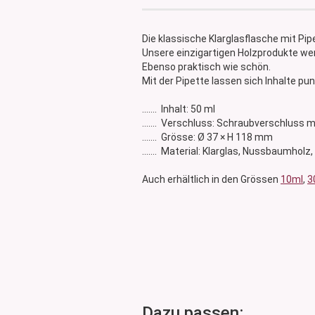
Glasdose
Vorratsglas
Die klassische Klarglasflasche mit 
Dose Bambus & Walnut
Unsere einzigartigen Holzprodukte wer
Dose Neville
Ebenso praktisch wie schön.
Mit der Pipette lassen sich Inhalte pu
Dose Saba
....... Inhalt: 50 ml
....... Verschluss: Schraubverschluss m
....... Grösse: Ø 37 × H 118 mm
....... Material: Klarglas, Nussbaumholz
Auch erhältlich in den Grössen
10ml
,
3
Dazu passen: