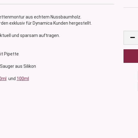
Pipettenmontur aus echtem Nussbaumholz.
den exklusiv für Dynamica Kunden hergestellt.
nktuell und sparsam auftragen.
it Pipette
, Sauger aus Silikon
0ml
und
100ml