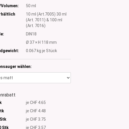
/Volumen:
50 ml
hältlich
10 ml (Art.7005) 30 ml
(Art. 7011) & 100 ml
(Art. 7016)
e:
DIN18
:
Ø 37 × H 118 mm
dgewicht:
0.067
kg je Stück
ensauger wählen:
nrabatt
k
je CHF 4.65
Stk
je CHF 4.48
 Stk
je CHF 3.75
0
Stk
je CHF 3.57