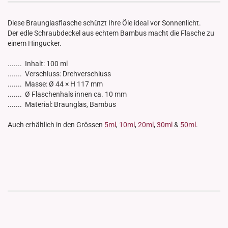
Diese Braunglasflasche schützt Ihre Öle ideal vor Sonnenlicht.
Der edle Schraubdeckel aus echtem Bambus macht die Flasche zu
einem Hingucker.
....... Inhalt: 100 ml
....... Verschluss: Drehverschluss
....... Masse: Ø 44 × H 117 mm
....... Ø Flaschenhals innen ca. 10 mm
....... Material: Braunglas, Bambus
Auch erhältlich in den Grössen
5ml
,
10ml
,
20ml
,
30ml
&
50ml
.