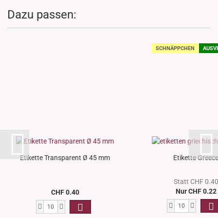
Dazu passen:
SCHNÄPPCHEN
AUSV
Etikette Transparent Ø 45 mm
Etikette Greec
Statt CHF 0.4
Nur CHF 0.22
CHF 0.40