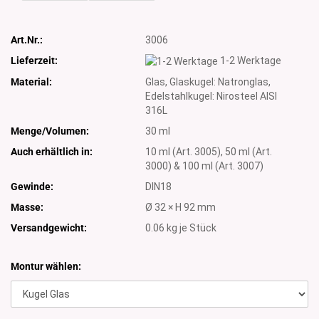
Art.Nr.:
3006
Lieferzeit:
1-2 Werktage
Material:
Glas, Glaskugel: Natronglas,
Edelstahlkugel: Nirosteel AISI
316L
Menge/Volumen:
30 ml
Auch erhältlich in:
10 ml (Art. 3005), 50 ml (Art.
3000) & 100 ml (Art. 3007)
Gewinde:
DIN18
Masse:
Ø 32 × H 92 mm
Versandgewicht:
0.06
kg je Stück
Montur wählen: