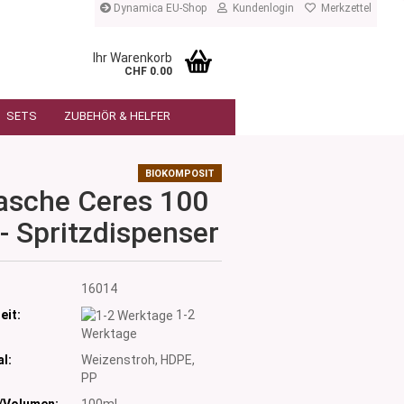
Dynamica EU-Shop
Kundenlogin
Merkzettel
Ihr Warenkorb
CHF 0.00
SETS
ZUBEHÖR & HELFER
BIOKOMPOSIT
asche Ceres 100
- Spritzdispenser
:
16014
eit:
1-2
Werktage
l:
Weizenstroh, HDPE,
PP
/Volumen:
100ml