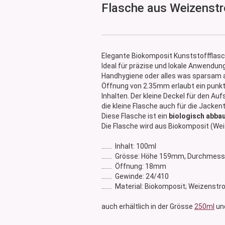
Flasche aus Weizenst
Glasdose
Vorratsglas
Dose Bambus & Walnut
Dose Neville
Elegante Biokomposit Kunststoffflasch
Dose Saba
Ideal für präzise und lokale Anwendung
Handhygiene oder alles was sparsam a
Öffnung von 2.35mm erlaubt ein punkt
Inhalten. Der kleine Deckel für den Au
die kleine Flasche auch für die Jacke
Diese Flasche ist ein
biologisch abba
Die Flasche wird aus Biokomposit (Weiz
....... Inhalt: 100ml
....... Grösse: Höhe 159mm, Durchme
....... Öffnung: 18mm
....... Gewinde: 24/410
....... Material: Biokomposit; Weizenstr
auch erhältlich in der Grösse
250ml
un