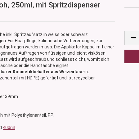
roh, 250ml, mit Spritzdispenser
e inkl. Spritzaufsatz in weiss oder schwarz.
en. Für Haarpflege, kulinarische Vorbereitungen, zur
ufgetragen werden muss. Die Applikator Kapsel mit einer
genaues Auftragen von flüssigen und leicht viskösen
fsatz wird aufgeschraub und schliesst dicht, womit sich
ntasche oder die Handtasche eignet.
ubarer Kosmetikbehälter aus Weizenfasern.
enanteil mit HDPE) gefertigt und ist recycelbar.
sser 39mm
oh mit Polyethylenanteil, PP,
d
400ml
.