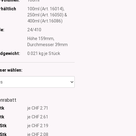
hältlich
100ml (Art. 16014),
250ml (Art. 16050) &
400ml (Art.16086)
e:
24/410
:
Höhe 159mm,
Durchmesser 39mm
dgewicht:
0.021
kg je Stück
ser wählen:
nrabatt
Stk
je CHF 2.71
Stk
je CHF 2.61
 Stk
je CHF 2.19
Stk
je CHF 2.08