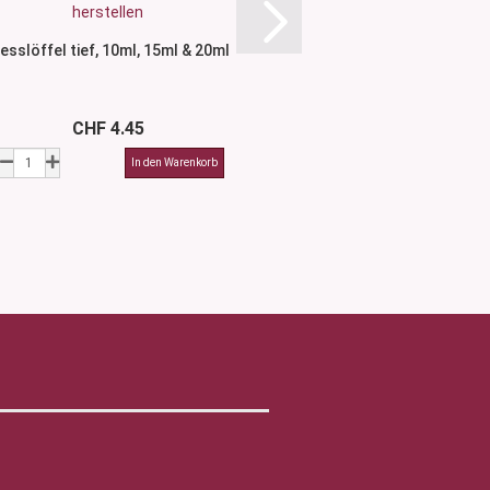
esslöffel tief, 10ml, 15ml & 20ml
Kosmetikspatel Set 
Stk
CHF 4.45
CHF 14.