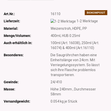
BIOKOMPOSIT
Art.Nr.:
16110
Lieferzeit:
1-2 Werktage
Material:
Weizenstroh, HDPE, PP
Menge/Volumen:
400ml, HUB 0.25ml
Auch erhältlich in:
100ml (Art. 16038), 250ml (Art.
16074) & 400ml (Art.16110)
Besonderes:
Die Saugröhrchen haben eine
Einheitslänge von 24cm. Mit
Verriegelungssystem. So lässt
sich Ihre Flasche problemlos
transportieren.
Gewinde:
24/410
Masse:
Höhe 240mm , Durchmesser
58mm
Versandgewicht:
0.054
kg je Stück