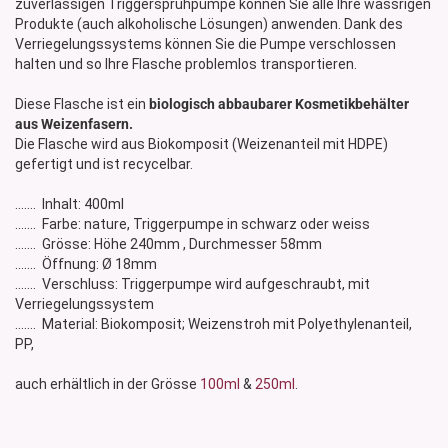
zuverlässigen Triggersprühpumpe können Sie alle Ihre wässrigen
Produkte (auch alkoholische Lösungen) anwenden. Dank des
Verriegelungssystems können Sie die Pumpe verschlossen
halten und so Ihre Flasche problemlos transportieren.
Diese Flasche ist ein
biologisch abbaubarer Kosmetikbehälter
aus Weizenfasern.
Die Flasche wird aus Biokomposit (Weizenanteil mit HDPE)
gefertigt und ist recycelbar.
....... Inhalt: 400ml
....... Farbe: nature, Triggerpumpe in schwarz oder weiss
....... Grösse: Höhe 240mm , Durchmesser 58mm
....... Öffnung: Ø 18mm
....... Verschluss: Triggerpumpe wird aufgeschraubt, mit
Verriegelungssystem
....... Material: Biokomposit; Weizenstroh mit Polyethylenanteil,
PP,
auch erhältlich in der Grösse
100ml
&
250ml
.