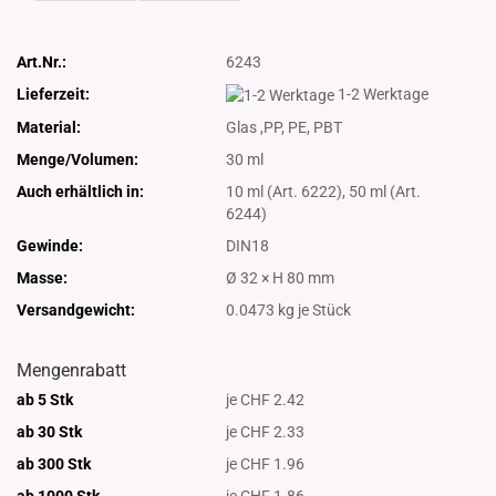
Art.Nr.:
6243
Lieferzeit:
1-2 Werktage
Material:
Glas ,PP, PE, PBT
Menge/Volumen:
30 ml
Auch erhältlich in:
10 ml (Art. 6222), 50 ml (Art.
6244)
Gewinde:
DIN18
Masse:
Ø 32 × H 80 mm
Versandgewicht:
0.0473
kg je Stück
Mengenrabatt
ab 5 Stk
je CHF 2.42
ab 30 Stk
je CHF 2.33
ab 300 Stk
je CHF 1.96
ab 1000
Stk
je CHF 1.86