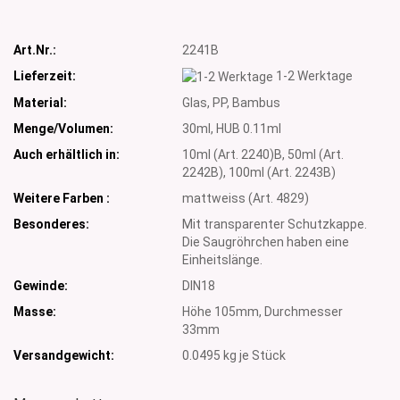
Art.Nr.:
2241B
Lieferzeit:
1-2 Werktage
Material:
Glas, PP, Bambus
Menge/Volumen:
30ml, HUB 0.11ml
Auch erhältlich in:
10ml (Art. 2240)B, 50ml (Art.
2242B), 100ml (Art. 2243B)
Weitere Farben :
mattweiss (Art. 4829)
Besonderes:
Mit transparenter Schutzkappe.
Die Saugröhrchen haben eine
Einheitslänge.
Gewinde:
DIN18
Masse:
Höhe 105mm, Durchmesser
33mm
Versandgewicht:
0.0495
kg je Stück