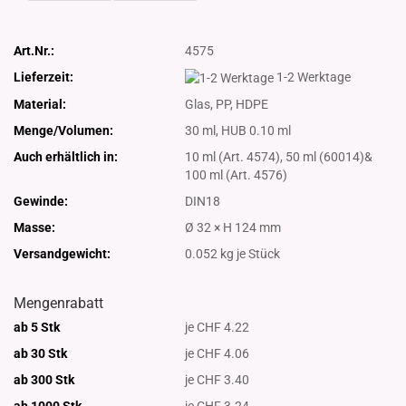
Art.Nr.:
4575
Lieferzeit:
1-2 Werktage
Material:
Glas, PP, HDPE
Menge/Volumen:
30 ml, HUB 0.10 ml
Auch erhältlich in:
10 ml (Art. 4574), 50 ml (60014)&
100 ml (Art. 4576)
Gewinde:
DIN18
Masse:
Ø 32 × H 124 mm
Versandgewicht:
0.052
kg je Stück
Mengenrabatt
ab 5 Stk
je CHF 4.22
ab 30 Stk
je CHF 4.06
ab 300 Stk
je CHF 3.40
ab 1000
Stk
je CHF 3.24