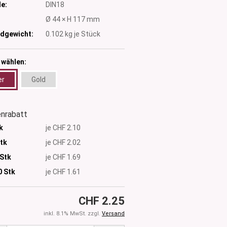
e:
DIN18
:
Ø 44 × H 117 mm
dgewicht:
0.102
kg je Stück
 wählen:
er
Gold
nrabatt
k
je CHF 2.10
Stk
je CHF 2.02
 Stk
je CHF 1.69
0
Stk
je CHF 1.61
CHF 2.25
inkl. 8.1% MwSt. zzgl.
Versand