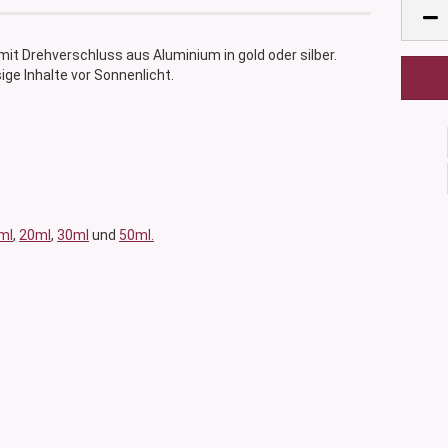
mit Drehverschluss aus Aluminium in gold oder silber.
ge Inhalte vor Sonnenlicht.
ml
,
20ml
,
30ml
und
50ml.