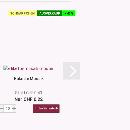
SCHNÄPPCHEN
AUSVERKAUF
- 45%
SCHNÄPPCHEN
Etikette Mosaik
Etikette Tro
Statt CHF 0.40
Statt CHF 
Nur CHF 0.22
Nur CHF 0