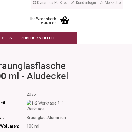
Dynamica EU-Shop
Kundenlogin
Merkzettel
Ihr Warenkorb
CHF 0.00
SETS
ZUBEHÖR & HELFER
raunglasflasche
0 ml - Aludeckel
:
2036
eit:
1-2
Werktage
l:
Braunglas, Aluminium
/Volumen:
100 ml