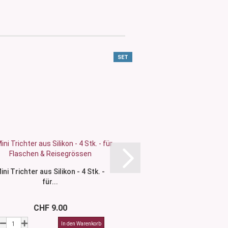
SET
ini Trichter aus Silikon - 4 Stk. -
Messbecher,
für...
CHF 9.00
CHF 9.2