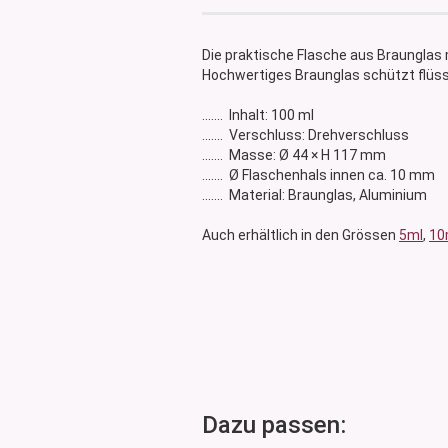
Glasdose
Vorratsglas
Die praktische Flasche aus Braunglas 
Dose Bambus & Walnut
Hochwertiges Braunglas schützt flüssi
Dose Neville
....... Inhalt: 100 ml
Dose Saba
....... Verschluss: Drehverschluss
....... Masse: Ø 44 × H 117 mm
....... Ø Flaschenhals innen ca. 10 mm
....... Material: Braunglas, Aluminium
Auch erhältlich in den Grössen
5ml
,
10
Dazu passen: