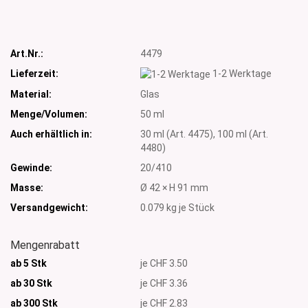
Art.Nr.:
4479
Lieferzeit:
1-2 Werktage
Material:
Glas
Menge/Volumen:
50 ml
Auch erhältlich in:
30 ml (Art. 4475), 100 ml (Art.
4480)
Gewinde:
20/410
Masse:
Ø 42 × H 91 mm
Versandgewicht:
0.079
kg je Stück
Mengenrabatt
ab 5 Stk
je CHF 3.50
ab 30 Stk
je CHF 3.36
ab 300 Stk
je CHF 2.83